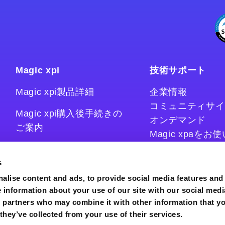
Magic xpi
技術サポート
Magic xpi製品詳細
企業情報
コミュニティサイ
Magic xpi購入後手続きの
オンデマンド
ご案内
Magic xpaを
Magic xpiをお
Magic xpi Cloud Gateway
技術情報サイト
s
コラム
alise content and ads, to provide social media features and
e information about your use of our site with our social medi
s partners who may combine it with other information that y
they’ve collected from your use of their services.