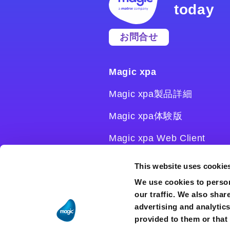
today
お問合せ
Magic xpa
Magic xpa製品詳細
Magic xpa体験版
Magic xpa Web Client
Magic xpa関連ソフトウェ
This website uses cookie
ア
We use cookies to person
our traffic. We also shar
ユーザー登録/ライセンス発
advertising and analytic
行
provided to them or that 