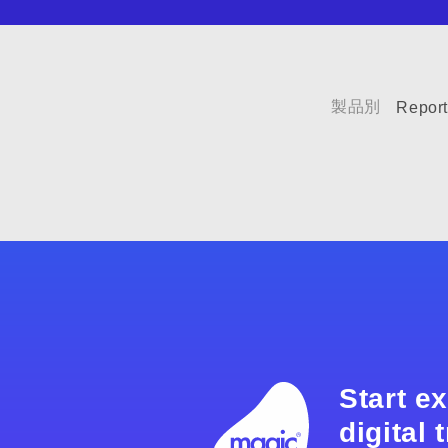
製品別
Repor
Start e
digital