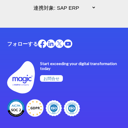
フォローする
Start exceeding your digital transformation
today
お問合せ