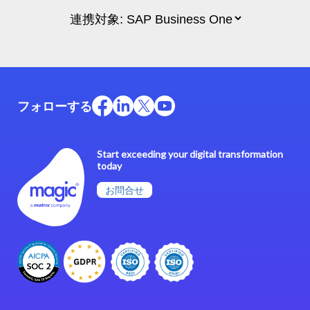
フォローする
Start exceeding your digital transformation
today
お問合せ