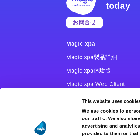
today
お問合せ
Magic xpa
Magic xpa製品詳細
Magic xpa体験版
Magic xpa Web Client
Magic xpa関連ソフトウェ
This website uses cookie
ア
We use cookies to person
our traffic. We also shar
ユーザー登録/ライセンス発
advertising and analytic
行
provided to them or that 