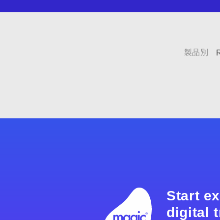
製品別
Start e
digital