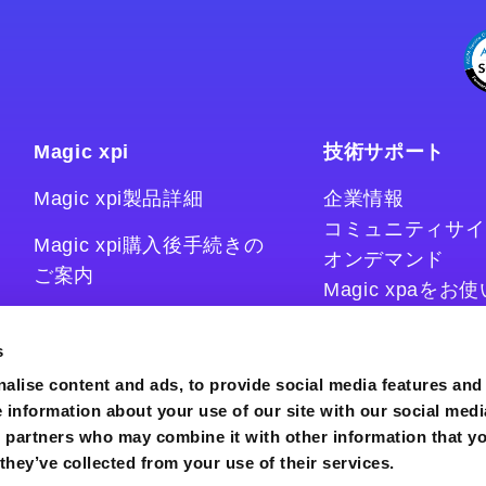
Magic xpi
技術サポート
Magic xpi製品詳細
企業情報
コミュニティサイ
Magic xpi購入後手続きの
オンデマンド
ご案内
Magic xpaを
Magic xpiをお
Magic xpi Cloud Gateway
技術情報サイト
s
コラム
alise content and ads, to provide social media features and
e information about your use of our site with our social medi
s partners who may combine it with other information that y
they’ve collected from your use of their services.