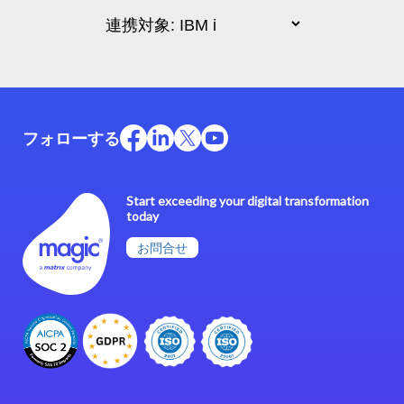
フォローする
Start exceeding your digital transformation
today
お問合せ