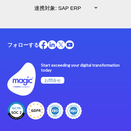
フォローする
Start exceeding your digital transformation
today
お問合せ