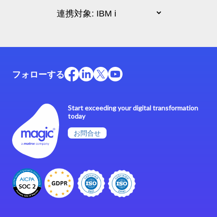
フォローする
Start exceeding your digital transformation
today
お問合せ