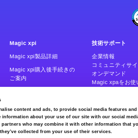
Magic xpi
技術サポート
Magic xpi製品詳細
企業情報
コミュニティサイ
Magic xpi購入後手続きの
オンデマンド
ご案内
Magic xpaを
Magic xpiをお
Magic xpi Cloud Gateway
技術情報サイト
s
コラム
alise content and ads, to provide social media features and
e information about your use of our site with our social medi
s partners who may combine it with other information that y
they’ve collected from your use of their services.