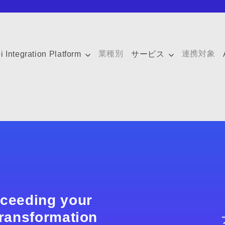
業種別
連携対象
i Integration Platform
サービス
xceeding your
 transformation