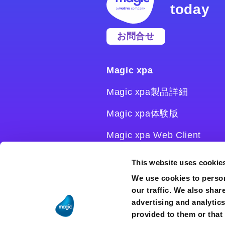
today
お問合せ
Magic xpa
Magic xpa製品詳細
Magic xpa体験版
Magic xpa Web Client
Magic xpa関連ソフトウェ
This website uses cookie
ア
We use cookies to person
our traffic. We also shar
ユーザー登録/ライセンス発
advertising and analytic
行
provided to them or that 