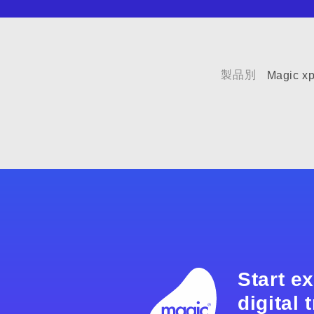
製品別
Magic xp
Start e
digital