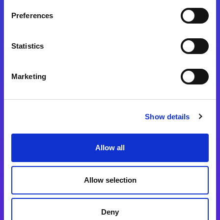
Preferences
Statistics
Magic xpa
Magic xpa製品詳細
Marketing
Magic xpa体験版
Magic xpa Web Client
Show details
Magic xpa関連ソフトウェア
ユーザー登録/ライセンス発行
Allow all
Magic xpi
Allow selection
Magic xpi製品詳細
Magic xpi購入後手続きのご案内
Deny
Magic xpi Cloud Gateway