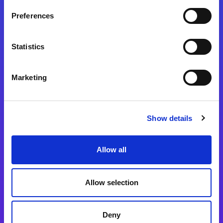
Preferences
Statistics
Magic xpa
Magic xpa製品詳細
Marketing
Magic xpa体験版
Magic xpa Web Client
Show details
Magic xpa関連ソフトウェア
ユーザー登録/ライセンス発行
Allow all
Magic xpi
Allow selection
Magic xpi製品詳細
Magic xpi購入後手続きのご案内
Deny
Magic xpi Cloud Gateway