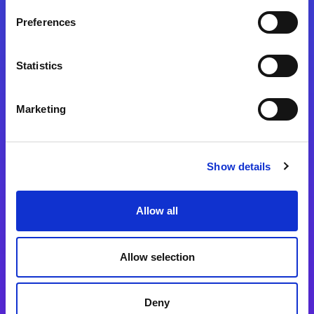
Preferences
Statistics
Magic xpa
Magic xpa製品詳細
Marketing
Magic xpa体験版
Magic xpa Web Client
Show details
Magic xpa関連ソフトウェア
ユーザー登録/ライセンス発行
Allow all
Magic xpi
Allow selection
Magic xpi製品詳細
Magic xpi購入後手続きのご案内
Deny
Magic xpi Cloud Gateway