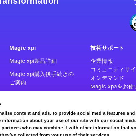
 transformation
Magic xpi
技術サポート
Magic xpi製品詳細
企業情報
コミュニティサイ
Magic xpi購入後手続きの
オンデマンド
ご案内
Magic xpaを
Magic xpiをお
Magic xpi Cloud Gateway
技術情報サイト
s
コラム
alise content and ads, to provide social media features and
e information about your use of our site with our social medi
s partners who may combine it with other information that y
they’ve collected from your use of their services.