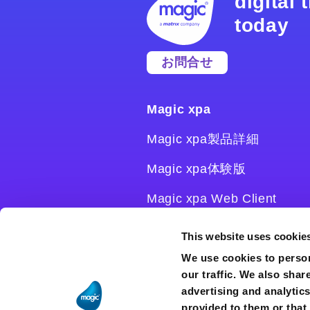
digital
today
お問合せ
Magic xpa
Magic xpa製品詳細
Magic xpa体験版
Magic xpa Web Client
Magic xpa関連ソフトウェ
This website uses cookie
ア
We use cookies to person
our traffic. We also shar
ユーザー登録/ライセンス発
advertising and analytic
行
provided to them or that 