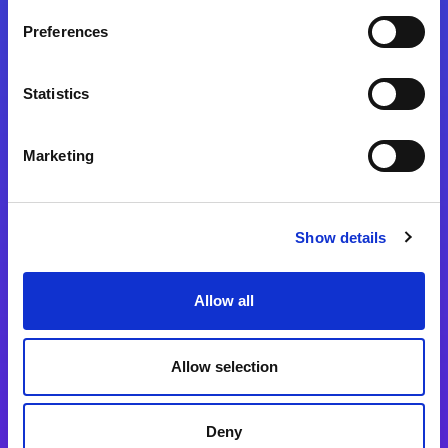
Preferences
Statistics
Magic xpa
Magic xpa製品詳細
Marketing
Magic xpa体験版
Magic xpa Web Client
Show details
Magic xpa関連ソフトウェア
ユーザー登録/ライセンス発行
Allow all
Magic xpi
Allow selection
Magic xpi製品詳細
Magic xpi購入後手続きのご案内
Deny
Magic xpi Cloud Gateway