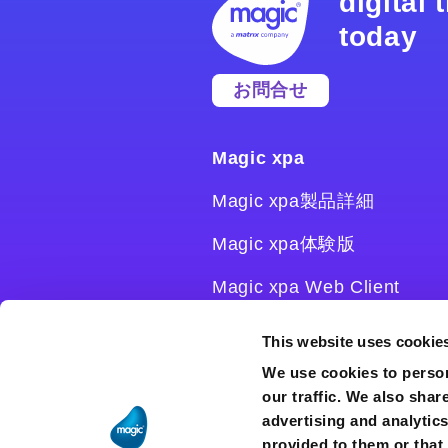
digital
today
お問合せ
Magic xpa
Magic xpa製品詳細
Magic xpa体験版
Magic xpa Web Client
Magic xpa関連ソフトウェ
This website uses cookie
ア
We use cookies to person
our traffic. We also shar
ユーザー登録/ライセンス発
advertising and analytic
行
provided to them or that 