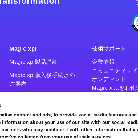
 transformation
Magic xpi
技術サポート
Magic xpi製品詳細
企業情報
コミュニティサイ
Magic xpi購入後手続きの
オンデマンド
ご案内
Magic xpaを
Magic xpiをお
Magic xpi Cloud Gateway
技術情報サイト
s
コラム
alise content and ads, to provide social media features and
e information about your use of our site with our social medi
s partners who may combine it with other information that y
they’ve collected from your use of their services.