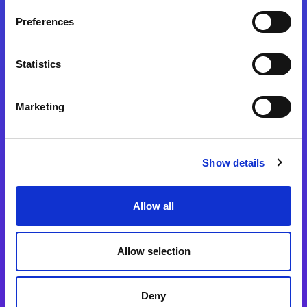
Preferences
Statistics
Magic xpa
Magic xpa製品詳細
Marketing
Magic xpa体験版
Magic xpa Web Client
Show details
Magic xpa関連ソフトウェア
ユーザー登録/ライセンス発行
Allow all
Magic xpi
Allow selection
Magic xpi製品詳細
Magic xpi購入後手続きのご案内
Deny
Magic xpi Cloud Gateway