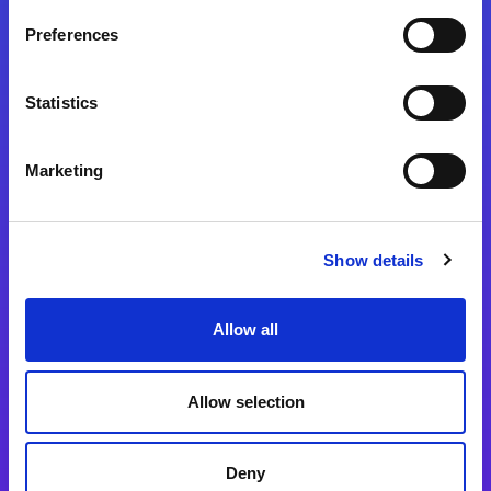
Preferences
Statistics
Magic xpa
Magic xpa製品詳細
Marketing
Magic xpa体験版
Magic xpa Web Client
Show details
Magic xpa関連ソフトウェア
ユーザー登録/ライセンス発行
Allow all
Magic xpi
Allow selection
Magic xpi製品詳細
Magic xpi購入後手続きのご案内
Deny
Magic xpi Cloud Gateway