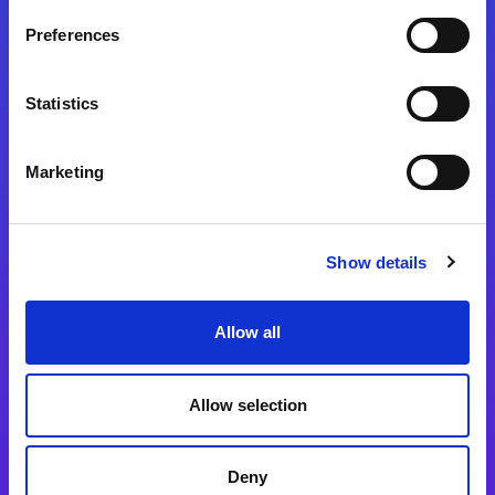
Preferences
Statistics
Magic xpa
Magic xpa製品詳細
Marketing
Magic xpa体験版
Magic xpa Web Client
Show details
Magic xpa関連ソフトウェア
ユーザー登録/ライセンス発行
Allow all
Magic xpi
Allow selection
Magic xpi製品詳細
Magic xpi購入後手続きのご案内
Deny
Magic xpi Cloud Gateway