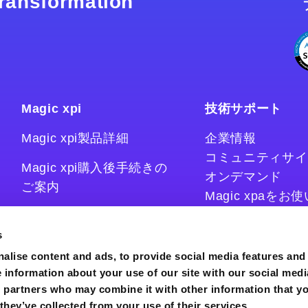
 transformation
Magic xpi
技術サポート
Magic xpi製品詳細
企業情報
コミュニティサイ
Magic xpi購入後手続きの
オンデマンド
ご案内
Magic xpaを
Magic xpiをお
Magic xpi Cloud Gateway
技術情報サイト
s
コラム
alise content and ads, to provide social media features and
e information about your use of our site with our social medi
s partners who may combine it with other information that y
they’ve collected from your use of their services.