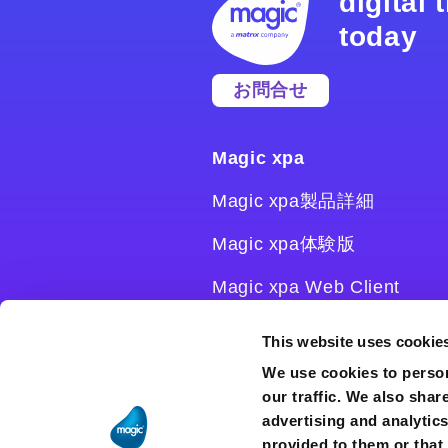
digital
today
お問合せ
Magic xpa
Magic xpa製品詳細
Magic xpa体験版
Magic xpa Web Client
Magic xpa関連ソフトウェ
This website uses cookie
ア
We use cookies to person
our traffic. We also shar
ユーザー登録/ライセンス発
advertising and analytic
行
provided to them or that 