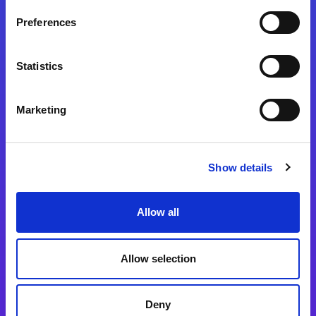
Preferences
Statistics
Magic xpa
Magic xpa製品詳細
Marketing
Magic xpa体験版
Magic xpa Web Client
Show details
Magic xpa関連ソフトウェア
ユーザー登録/ライセンス発行
Allow all
Magic xpi
Allow selection
Magic xpi製品詳細
Magic xpi購入後手続きのご案内
Deny
Magic xpi Cloud Gateway