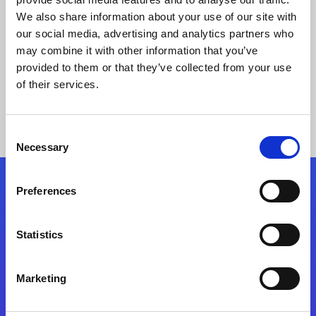
Orchestratorの能力をMagic xpiが最大化
We also share information about your use of our site with
our social media, advertising and analytics partners who
may combine it with other information that you’ve
事例の詳細
provided to them or that they’ve collected from your use
of their services.
Consent
Necessary
Selection
Preferences
フォローする
Statistics
Start exceeding your digital transformation
today
Marketing
お問合せ