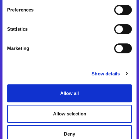
Preferences
Statistics
Magic xpa
Magic xpa製品詳細
Marketing
Magic xpa体験版
Magic xpa Web Client
Show details
Magic xpa関連ソフトウェア
ユーザー登録/ライセンス発行
Allow all
Magic xpi
Allow selection
Magic xpi製品詳細
Magic xpi購入後手続きのご案内
Deny
Magic xpi Cloud Gateway