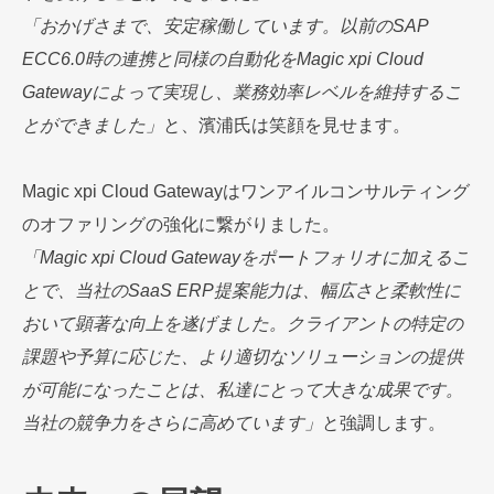
「おかげさまで、安定稼働しています。以前のSAP
ECC6.0時の連携と同様の自動化をMagic xpi Cloud
Gatewayによって実現し、業務効率レベルを維持するこ
とができました」
と、濱浦氏は笑顔を見せます。
Magic xpi Cloud Gatewayはワンアイルコンサルティング
のオファリングの強化に繋がりました。
「Magic xpi Cloud Gatewayをポートフォリオに加えるこ
とで、当社のSaaS ERP提案能力は、幅広さと柔軟性に
おいて顕著な向上を遂げました。クライアントの特定の
課題や予算に応じた、より適切なソリューションの提供
が可能になったことは、私達にとって大きな成果です。
当社の競争力をさらに高めています」
と強調します。