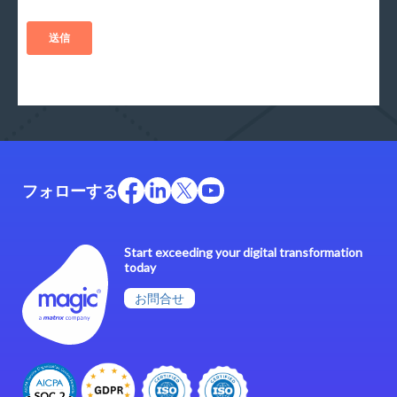
フォローする
Start exceeding your digital transformation
today
お問合せ