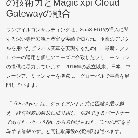
の技術力とMagic xpi Cloud
Gatewayの融合
ワンアイルコンサルティングは、SaaS ERPの導入に関
する深い専門知識と豊富な実績で知られ、企業のデジタ
ルを用いたビジネス変革を実現するために、最新テクノ
ロジーの適用と個社のニーズに合致したソリューション
の提供に尽力しています。2016年の設立以来、日本、マ
レーシア、ミャンマーを拠点に、グローバルで事業を展
開しています。
「『OneAyle』は、クライアントと共に困難を乗り越
え、経営課題の解決に取り組む、信頼できるパートナー
でありたいという想いから名付けられた、“1つの島”を意
味する造語です」
と同社取締役の濱浦氏は述べます。