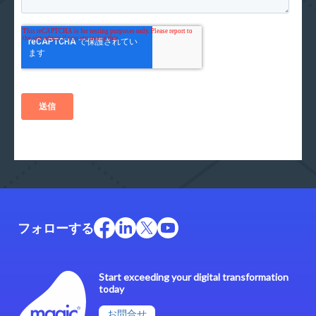
フォローする
Start exceeding your digital transformation
today
お問合せ