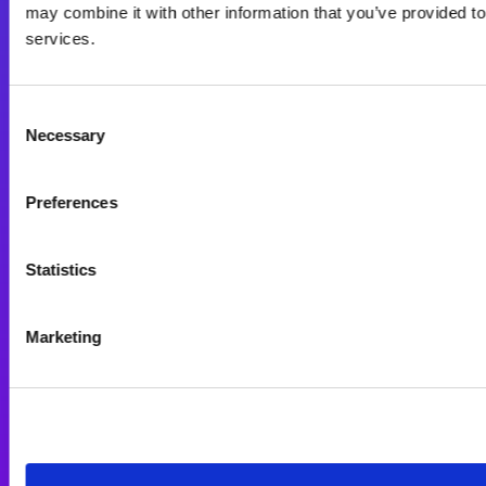
Magic xpi購入後手続きのご案内
may combine it with other information that you’ve provided to
Magic xpi Cloud Gateway
services.
技術サポート
Consent
企業情報
Necessary
Selection
コミュニティサイト
オンデマンド
Preferences
Magic xpaをお使いの方へ
Magic xpiをお使いの方へ
Statistics
技術情報サイト
コラム
Marketing
技術サポート
プレスリリース
会社概要