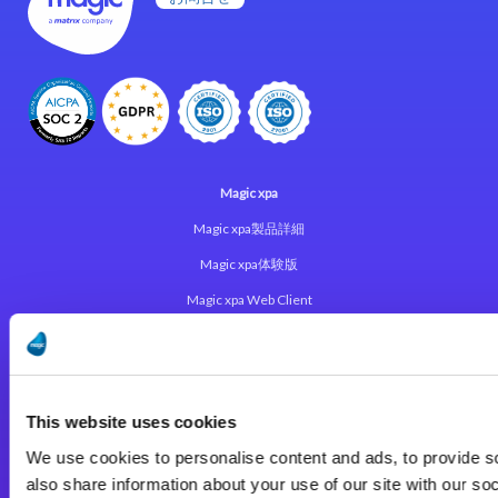
Magic xpa
Magic xpa製品詳細
Magic xpa体験版
Magic xpa Web Client
Magic xpa関連ソフトウェア
ユーザー登録/ライセンス発行
This website uses cookies
Magic xpi
We use cookies to personalise content and ads, to provide so
Magic xpi製品詳細
also share information about your use of our site with our so