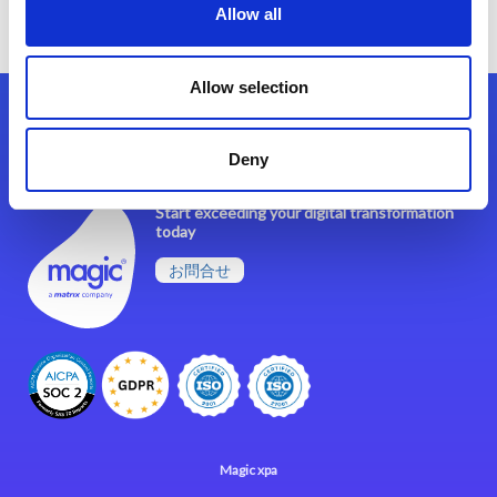
以上
Allow all
Allow selection
フォローする
Deny
Start exceeding your digital transformation
today
お問合せ
Magic xpa