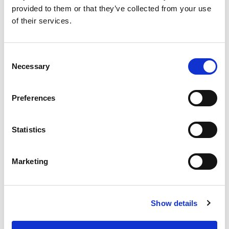
2User UCI *
provided to them or that they’ve collected from your use
of their services.
*2026年以降、WG用の追加ユーザライセンス
は1Userのみとなります
Consent
Necessary
Selection
Preferences
■販売終了日：
最終受注日：2025年12月23日(火) 15:30弊
Statistics
社受付分まで
Marketing
最終出荷日：2025年12月25日(木)
Show details