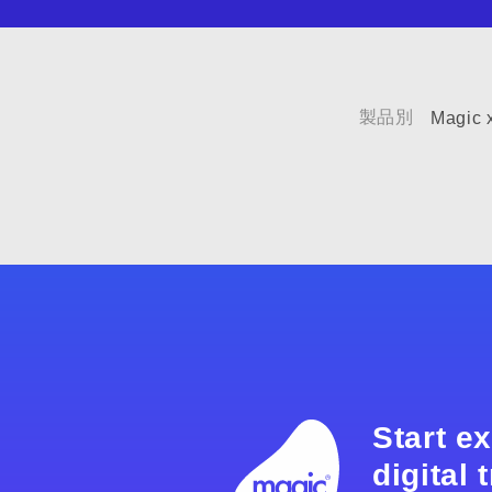
製品別
Magic 
Start e
digital