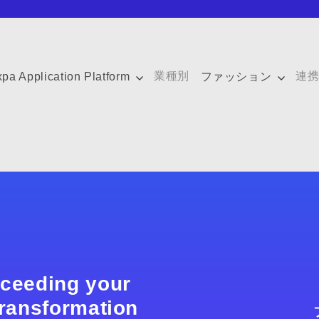
業種別
連
xpa Application Platform
ファッション
xceeding your
 transformation