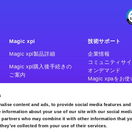
Magic xpi
技術サポート
Magic xpi製品詳細
企業情報
コミュニティサイ
Magic xpi購入後手続きの
オンデマンド
ご案内
Magic xpaを
Magic xpiをお
Magic xpi Cloud Gateway
技術情報サイト
s
コラム
alise content and ads, to provide social media features and
e information about your use of our site with our social medi
s partners who may combine it with other information that y
they’ve collected from your use of their services.