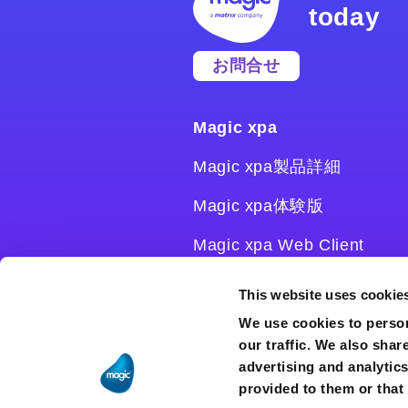
today
お問合せ
Magic xpa
Magic xpa製品詳細
Magic xpa体験版
Magic xpa Web Client
Magic xpa関連ソフトウェ
This website uses cookie
ア
We use cookies to person
our traffic. We also shar
ユーザー登録/ライセンス発
advertising and analytic
行
provided to them or that 