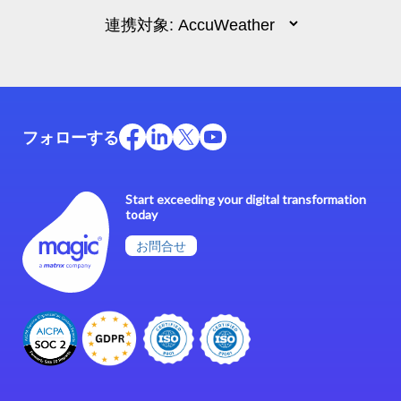
フォローする
Start exceeding your digital transformation
today
お問合せ