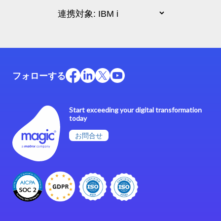
フォローする
Start exceeding your digital transformation
today
お問合せ