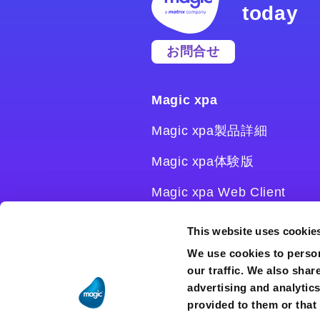
today
お問合せ
Magic xpa
Magic xpa製品詳細
Magic xpa体験版
Magic xpa Web Client
Magic xpa関連ソフトウェ
This website uses cookie
ア
We use cookies to person
our traffic. We also shar
ユーザー登録/ライセンス発
advertising and analytic
行
provided to them or that 