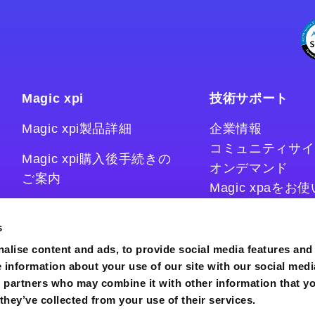
Magic xpi
技術サポート
Magic xpi製品詳細
企業情報
コミュニティサイ
Magic xpi購入後手続きの
オンデマンド
ご案内
Magic xpaを
Magic xpiをお
Magic xpi Cloud Gateway
技術情報サイト
s
コラム
alise content and ads, to provide social media features and
e information about your use of our site with our social medi
s partners who may combine it with other information that y
they’ve collected from your use of their services.