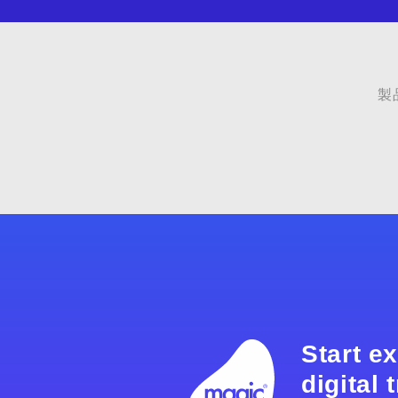
製
Start e
digital