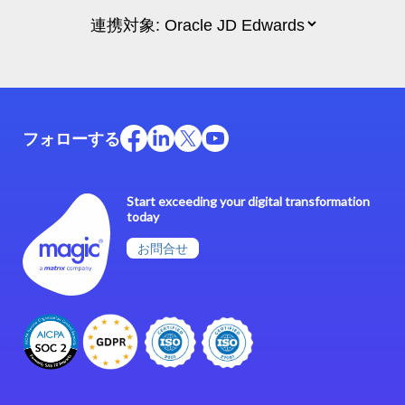
フォローする
Start exceeding your digital transformation
today
お問合せ