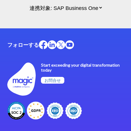
フォローする
Start exceeding your digital transformation
today
お問合せ