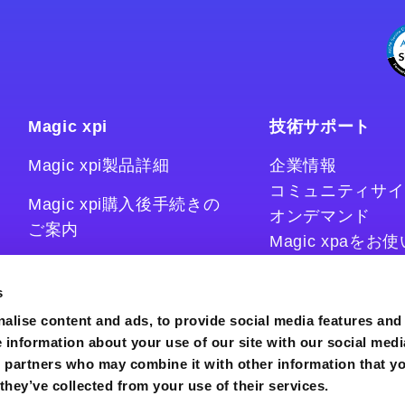
Magic xpi
技術サポート
Magic xpi製品詳細
企業情報
コミュニティサイ
Magic xpi購入後手続きの
オンデマンド
ご案内
Magic xpaを
Magic xpiをお
Magic xpi Cloud Gateway
技術情報サイト
s
コラム
alise content and ads, to provide social media features and
e information about your use of our site with our social medi
s partners who may combine it with other information that y
they’ve collected from your use of their services.