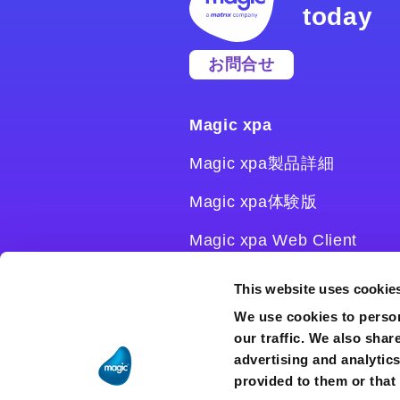
today
お問合せ
Magic xpa
Magic xpa製品詳細
Magic xpa体験版
Magic xpa Web Client
Magic xpa関連ソフトウェ
This website uses cookie
ア
We use cookies to person
our traffic. We also shar
ユーザー登録/ライセンス発
advertising and analytic
行
provided to them or that 