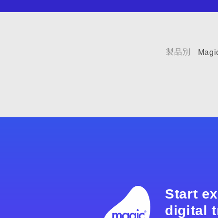
製品別
Magi
Start e
digital