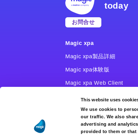
today
お問合せ
Magic xpa
Magic xpa製品詳細
Magic xpa体験版
Magic xpa Web Client
Magic xpa関連ソフトウェ
This website uses cookie
ア
We use cookies to person
our traffic. We also shar
ユーザー登録/ライセンス発
advertising and analytic
行
provided to them or that 