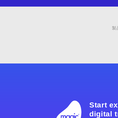
製
Start e
digital