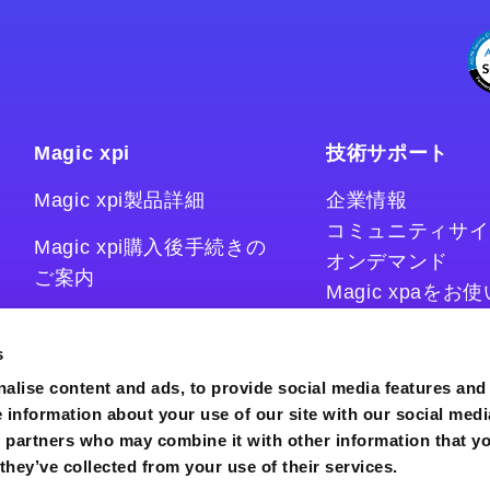
Magic xpi
技術サポート
Magic xpi製品詳細
企業情報
コミュニティサイ
Magic xpi購入後手続きの
オンデマンド
ご案内
Magic xpaを
Magic xpiをお
Magic xpi Cloud Gateway
技術情報サイト
s
コラム
alise content and ads, to provide social media features and
e information about your use of our site with our social medi
s partners who may combine it with other information that y
they’ve collected from your use of their services.