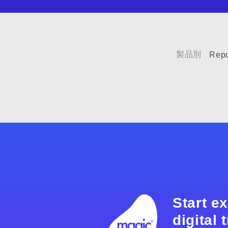
製品別
Rep
Start e
digital