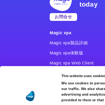
today
お問合せ
Magic xpa
Magic xpa製品詳細
Magic xpa体験版
Magic xpa Web Client
Magic xpa関連ソフトウェ
This website uses cookie
ア
We use cookies to person
our traffic. We also shar
ユーザー登録/ライセンス発
advertising and analytic
行
provided to them or that 