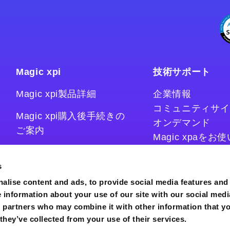
Magic xpi
技術サポート
Magic xpi製品詳細
企業情報
コミュニティサイ
Magic xpi購入後手続きの
オンデマンド
ご案内
Magic xpaを
Magic xpiをお
Magic xpi Cloud Gateway
技術情報サイト
s
コラム
alise content and ads, to provide social media features and
e information about your use of our site with our social medi
s partners who may combine it with other information that y
they’ve collected from your use of their services.