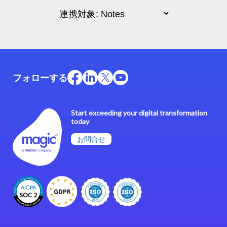
フォローする
Start exceeding your digital transformation
today
お問合せ