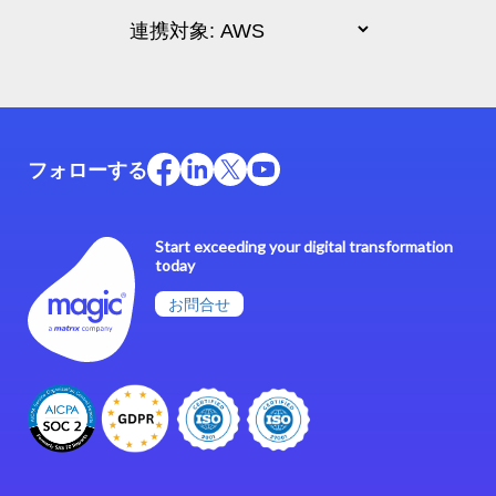
フォローする
Start exceeding your digital transformation
today
お問合せ