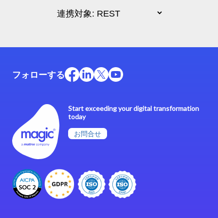
フォローする
Start exceeding your digital transformation
today
お問合せ