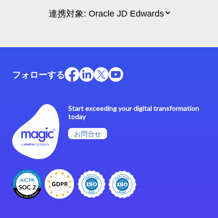
フォローする
Start exceeding your digital transformation
today
お問合せ