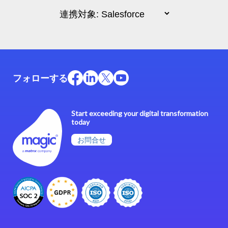
フォローする
Start exceeding your digital transformation
today
お問合せ