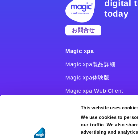
digital
today
お問合せ
Magic xpa
Magic xpa製品詳細
Magic xpa体験版
Magic xpa Web Client
Magic xpa関連ソフトウェ
This website uses cookie
ア
We use cookies to person
our traffic. We also shar
ユーザー登録/ライセンス発
advertising and analytic
行