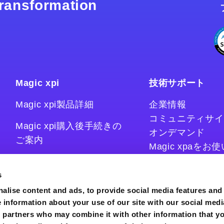
 transformation
Magic xpi
技術サポート
Magic xpi製品詳細
企業情報
コミュニティサイ
Magic xpi購入後手続きの
オンデマンド
ご案内
Magic xpaを
Magic xpiをお
Magic xpi Cloud Gateway
技術情報サイト
s
コラム
alise content and ads, to provide social media features and
e information about your use of our site with our social medi
s partners who may combine it with other information that y