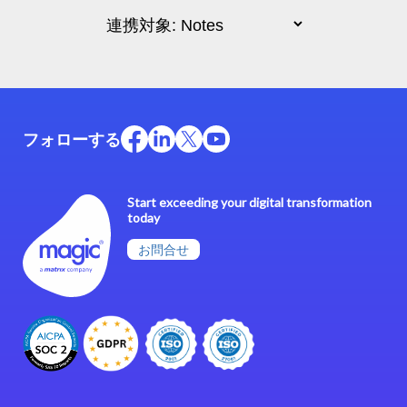
フォローする
Start exceeding your digital transformation
today
お問合せ