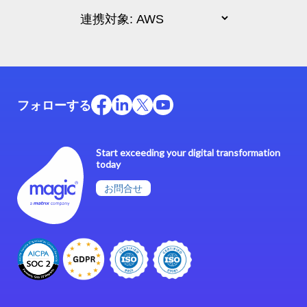
フォローする
Start exceeding your digital transformation
today
お問合せ