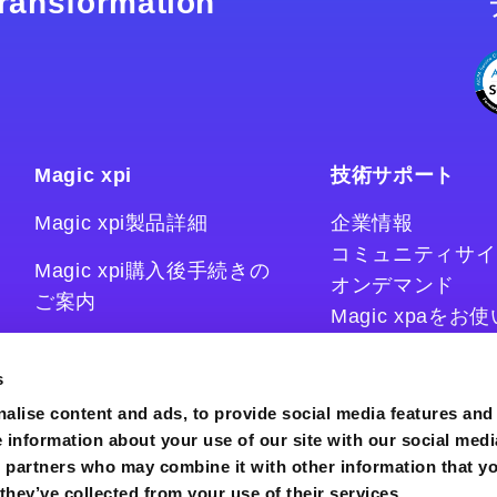
 transformation
Magic xpi
技術サポート
Magic xpi製品詳細
企業情報
コミュニティサイ
Magic xpi購入後手続きの
オンデマンド
ご案内
Magic xpaを
Magic xpiをお
Magic xpi Cloud Gateway
技術情報サイト
s
コラム
alise content and ads, to provide social media features and
e information about your use of our site with our social medi
s partners who may combine it with other information that y
they’ve collected from your use of their services.