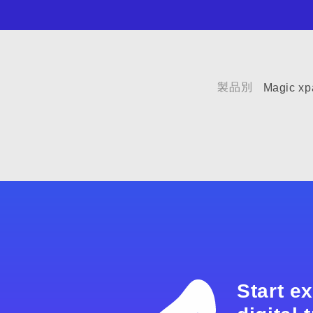
製品別
Magic xp
Start e