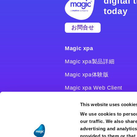
digital
today
お問合せ
Magic xpa
Magic xpa製品詳細
Magic xpa体験版
Magic xpa Web Client
Magic xpa関連ソフトウェ
This website uses cookie
ア
We use cookies to person
our traffic. We also shar
ユーザー登録/ライセンス発
advertising and analytic
行
provided to them or that 