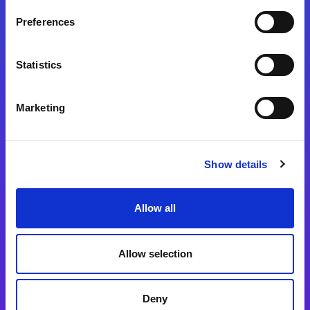
Preferences
Statistics
Magic xpa
Magic xpa製品詳細
Marketing
Magic xpa体験版
Magic xpa Web Client
Show details
Magic xpa関連ソフトウェア
ユーザー登録/ライセンス発行
Allow all
Magic xpi
Allow selection
Magic xpi製品詳細
Magic xpi購入後手続きのご案内
Deny
Magic xpi Cloud Gateway