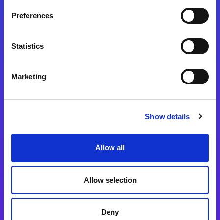
Preferences
Statistics
Magic xpa
Magic xpa製品詳細
Marketing
Magic xpa体験版
Magic xpa Web Client
Show details
Magic xpa関連ソフトウェア
ユーザー登録/ライセンス発行
Allow all
Magic xpi
Allow selection
Magic xpi製品詳細
Magic xpi購入後手続きのご案内
Deny
Magic xpi Cloud Gateway