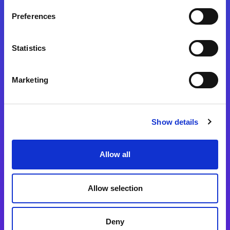
Preferences
Statistics
Magic xpa
Magic xpa製品詳細
Marketing
Magic xpa体験版
Magic xpa Web Client
Show details
Magic xpa関連ソフトウェア
ユーザー登録/ライセンス発行
Allow all
Magic xpi
Allow selection
Magic xpi製品詳細
Magic xpi購入後手続きのご案内
Deny
Magic xpi Cloud Gateway