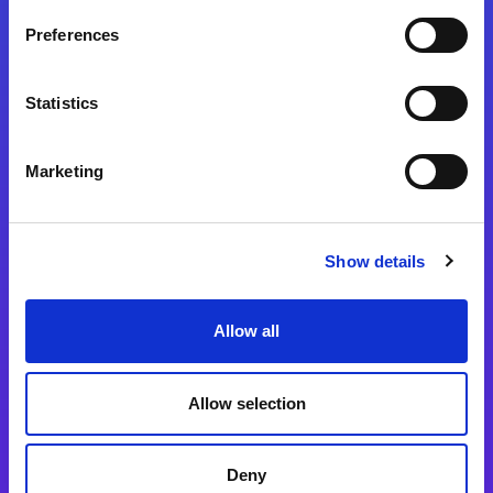
Preferences
Statistics
Magic xpa
Magic xpa製品詳細
Marketing
Magic xpa体験版
Magic xpa Web Client
Show details
Magic xpa関連ソフトウェア
ユーザー登録/ライセンス発行
Allow all
Magic xpi
Allow selection
Magic xpi製品詳細
Magic xpi購入後手続きのご案内
Deny
Magic xpi Cloud Gateway