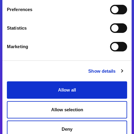
Preferences
Statistics
Magic xpa
Magic xpa製品詳細
Marketing
Magic xpa体験版
Magic xpa Web Client
Show details
Magic xpa関連ソフトウェア
ユーザー登録/ライセンス発行
Allow all
Magic xpi
Allow selection
Magic xpi製品詳細
Magic xpi購入後手続きのご案内
Deny
Magic xpi Cloud Gateway