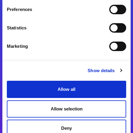
Preferences
Statistics
Magic xpa
Magic xpa製品詳細
Marketing
Magic xpa体験版
Magic xpa Web Client
Show details
Magic xpa関連ソフトウェア
ユーザー登録/ライセンス発行
Allow all
Magic xpi
Allow selection
Magic xpi製品詳細
Magic xpi購入後手続きのご案内
Deny
Magic xpi Cloud Gateway