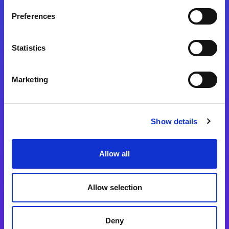
Preferences
Statistics
Magic xpa
Magic xpa製品詳細
Marketing
Magic xpa体験版
Magic xpa Web Client
Show details
Magic xpa関連ソフトウェア
ユーザー登録/ライセンス発行
Allow all
Magic xpi
Allow selection
Magic xpi製品詳細
Magic xpi購入後手続きのご案内
Deny
Magic xpi Cloud Gateway