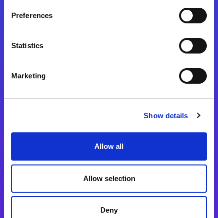
Preferences
Statistics
Magic xpa
Magic xpa製品詳細
Marketing
Magic xpa体験版
Magic xpa Web Client
Show details
Magic xpa関連ソフトウェア
ユーザー登録/ライセンス発行
Allow all
Magic xpi
Allow selection
Magic xpi製品詳細
Magic xpi購入後手続きのご案内
Deny
Magic xpi Cloud Gateway